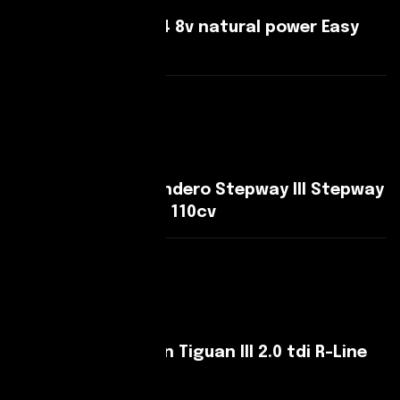
Fiat Qubo Qubo 1.4 8v natural power Easy
70cv my19
Leggi Di Più
Dacia Sandero Sandero Stepway III Stepway
1.0 tce Expression 110cv
Leggi Di Più
Volkswagen Tiguan Tiguan III 2.0 tdi R-Line
150cv dsg