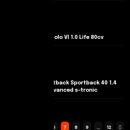
Leggi Di Più
Volkswagen Polo Polo VI 1.0 Life 80cv
Leggi Di Più
Audi A3 A3 IV Sportback Sportback 40 1.4
tfsi e Business Advanced s-tronic
Leggi Di Più
1
…
5
6
7
8
9
…
12