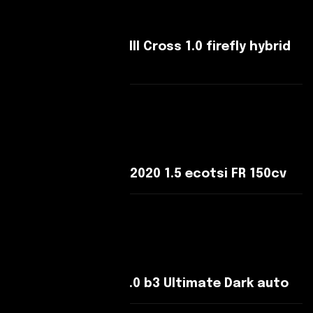
Fiat Panda Panda III Cross 1.0 firefly hybrid
Cross s&s
Leggi Di Più
SEAT Ateca Ateca 2020 1.5 ecotsi FR 150cv
Leggi Di Più
Volvo XC40 XC40 2.0 b3 Ultimate Dark auto