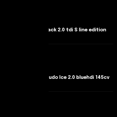
Leggi Di Più
Audi A3 A3 Sportback 2.0 tdi S line edition
150cv s-tronic
Leggi Di Più
Fiat Scudo Fiat Scudo Ice 2.0 bluehdi 145cv
L2H1 Lounge AT8
Leggi Di Più