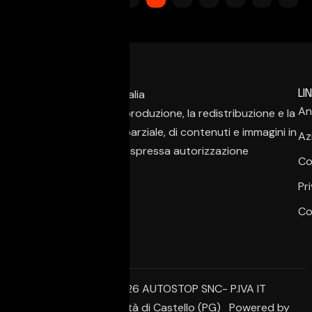
LIN
An
È vietata la copia, la riproduzione, la redistribuzione e la
pubblicazione, anche parziale, di contenuti e immagini in
Az
qualsiasi forma, salvo espressa autorizzazione
Co
dell’autore.
Pr
Co
© Copyright 2026 AUTOSTOP SNC- P.IVA IT
02650950542 – Città di Castello (PG) Powered by