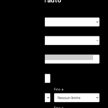
Cerca la tua auto
Marca
Modello
Categoria
Alimentazione
Anno
- da
Fino a
Prezzo
- da
Fino a