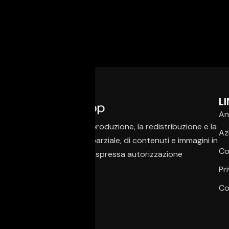
LI
An
È vietata la copia, la riproduzione, la redistribuzione e la
Az
pubblicazione, anche parziale, di contenuti e immagini in
Co
qualsiasi forma, salvo espressa autorizzazione
dell’autore.
Pr
Co