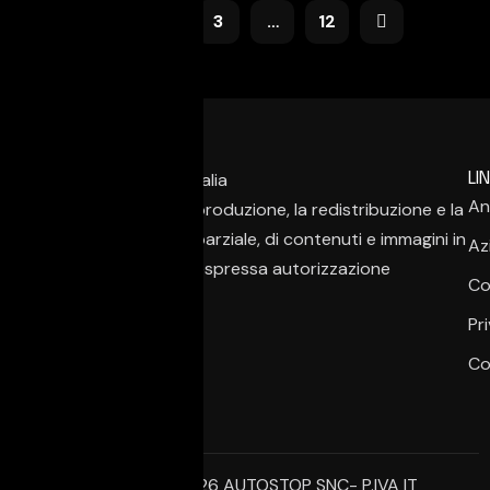
1
2
3
…
12
LIN
An
È vietata la copia, la riproduzione, la redistribuzione e la
pubblicazione, anche parziale, di contenuti e immagini in
Az
qualsiasi forma, salvo espressa autorizzazione
Co
dell’autore.
Pr
Co
© Copyright 2026 AUTOSTOP SNC- P.IVA IT