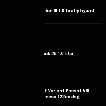
Lancia Ypsilon Ypsilon III 1.0 firefly hybrid
Silver s&s
Leggi Di Più
Audi A1 A1 Sportback 25 1.0 tfsi
Leggi Di Più
Volkswagen Passat Variant Passat VIII
Variant 2.0 tdi Business 122cv dsg