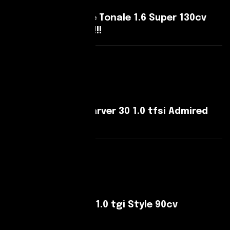
Alfa Romeo Tonale Tonale 1.6 Super 130cv
tct6 Pari al nuovo!!!
Leggi Di Più
Audi A1 A1 II Citycarver 30 1.0 tfsi Admired
110cv s-tronic
Leggi Di Più
SEAT Arona Arona 1.0 tgi Style 90cv
Perfetta!!