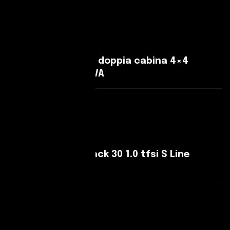
Leggi Di Più
EVO Cross4 2.0 tdi doppia cabina 4×4
Perfetta!! 19600+IVA
Leggi Di Più
Audi A1 A1 Sportback 30 1.0 tfsi S Line
Edition 110cv
Leggi Di Più