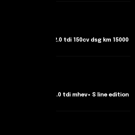
Leggi Di Più
CUPRA Leon Leon 2.0 tdi 150cv dsg km 15000
Pari al nuovo!
Leggi Di Più
Audi A5 A5 Avant 2.0 tdi mhev+ S line edition
quattro
Leggi Di Più