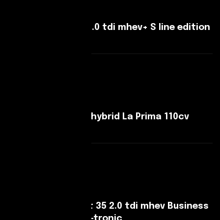
Audi A5 A5 Avant 2.0 tdi mhev+ S line edition
quattro
Leggi Di Più
Fiat 600 600 IV 1.2 hybrid La Prima 110cv
auto
Leggi Di Più
Audi A4 A4 V Avant 35 2.0 tdi mhev Business
Advanced 163cv s-tronic