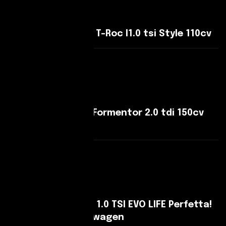
Volkswagen T-Roc T-Roc I1.0 tsi Style 110cv
Leggi Di Più
CUPRA Formentor Formentor 2.0 tdi 150cv
dsg
Leggi Di Più
Volkswagen Golf 8 1.0 TSI EVO LIFE Perfetta!
Tagliandata Volkswagen