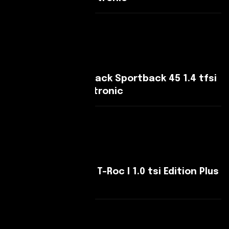
Leggi Di Più
Audi Q3 Q3 Sportback Sportback 45 1.4 tfsi
e Business Plus s-tronic
Leggi Di Più
Volkswagen T-Roc T-Roc I 1.0 tsi Edition Plus
115cv
Leggi Di Più