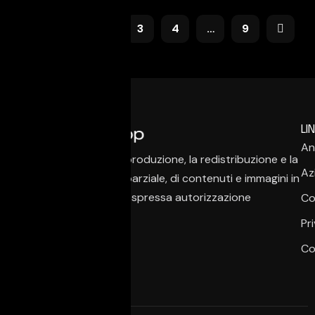
1
2
3
4
…
9
LIN
An
È vietata la copia, la riproduzione, la redistribuzione e la
Az
pubblicazione, anche parziale, di contenuti e immagini in
qualsiasi forma, salvo espressa autorizzazione
Co
dell’autore.
Pr
Co