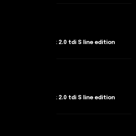
Leggi Di Più
Audi A3 Sportback 2.0 tdi S line edition
150cv s-tronic
Leggi Di Più
Audi A3 Sportback 2.0 tdi S line edition
150cv s-tronic
Leggi Di Più