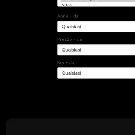
Anno
- da
Prezzo
- da
Km
- da