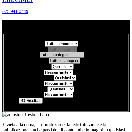
CHIAMACI
075 941 0449
Cerca la tua auto
Marca
Modello
Categoria
Alimentazione
Anno
- da
Fino a
Prezzo
- da
Fino a
Km
- da
Fino a
49
Risultati
È vietata la copia, la riproduzione, la redistribuzione e la
pubblicazione, anche parziale, di contenuti e immagini in qualsiasi