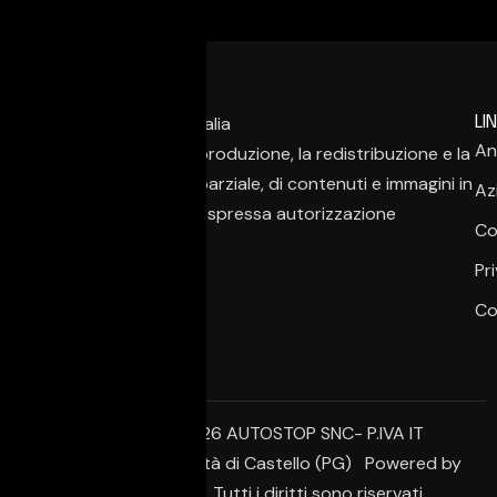
LIN
An
È vietata la copia, la riproduzione, la redistribuzione e la
pubblicazione, anche parziale, di contenuti e immagini in
Az
qualsiasi forma, salvo espressa autorizzazione
Co
dell’autore.
Pr
Co
© Copyright 2026 AUTOSTOP SNC- P.IVA IT
02650950542 – Città di Castello (PG) Powered by
Creative Agency. Tutti i diritti sono riservati.