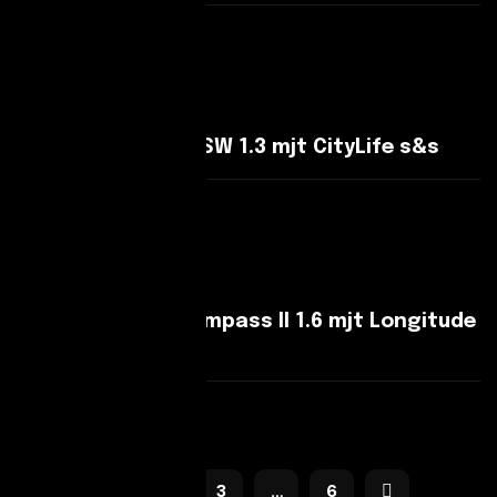
Leggi Di Più
Fiat Tipo Tipo SW SW 1.3 mjt CityLife s&s
Leggi Di Più
Jeep Compass Compass II 1.6 mjt Longitude
2wd 120cv my19
Leggi Di Più
1
2
3
…
6