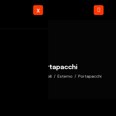
X
Portapacchi
Home
Automobili
Esterno
Portapacchi