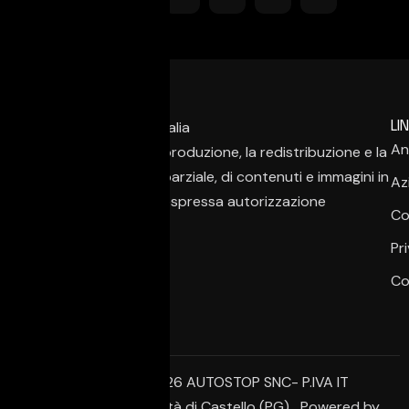
LIN
An
È vietata la copia, la riproduzione, la redistribuzione e la
pubblicazione, anche parziale, di contenuti e immagini in
Az
qualsiasi forma, salvo espressa autorizzazione
Co
dell’autore.
Pr
Co
© Copyright 2026 AUTOSTOP SNC- P.IVA IT
02650950542 – Città di Castello (PG) Powered by