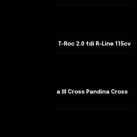
Leggi Di Più
Volkswagen T-Roc T-Roc 2.0 tdi R-Line 115cv
Leggi Di Più
Fiat Panda Pandina III Cross Pandina Cross
1.0 firefly hybrid s
Leggi Di Più