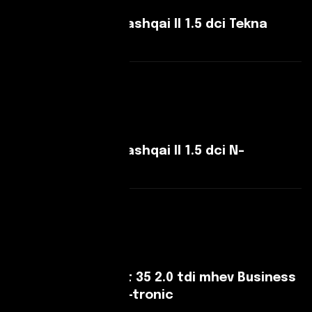
Nissan Qashqai Qashqai II 1.5 dci Tekna
110cv
Leggi Di Più
Nissan Qashqai Qashqai II 1.5 dci N-
Connecta 110cv
Leggi Di Più
Audi A4 A4 V Avant 35 2.0 tdi mhev Business
Advanced 163cv s-tronic