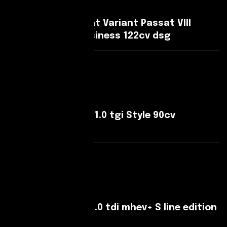
Volkswagen Passat Variant Passat VIII
Variant 2.0 tdi Business 122cv dsg
Leggi Di Più
SEAT Arona Arona 1.0 tgi Style 90cv
Perfetta!!
Leggi Di Più
Audi A5 A5 Avant 2.0 tdi mhev+ S line edition
quattro