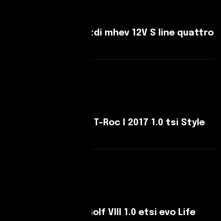
Audi Q5 Q5 40 2.0 tdi mhev 12V S line quattro
s-tronic
Leggi Di Più
Volkswagen T-Roc T-Roc I 2017 1.0 tsi Style
115cv
Leggi Di Più
Volkswagen Golf Golf VIII 1.0 etsi evo Life