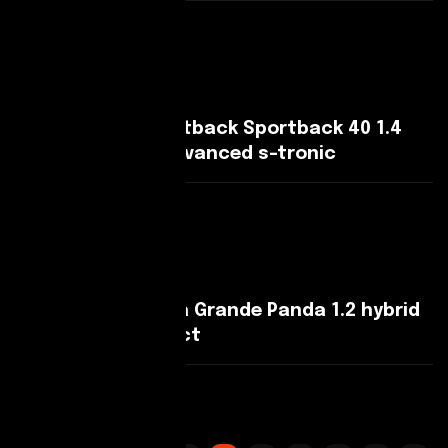
Leggi Di Più
Audi A3 A3 IV Sportback Sportback 40 1.4
tfsi e Business Advanced s-tronic
Leggi Di Più
Fiat Grande Panda Grande Panda 1.2 hybrid
La Prima 110cv edct
Leggi Di Più