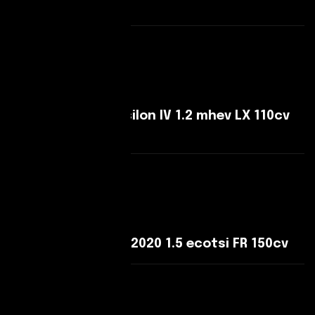
110cv dsg
Leggi Di Più
Lancia Ypsilon Ypsilon IV 1.2 mhev LX 110cv
e-dct
Leggi Di Più
SEAT Ateca Ateca 2020 1.5 ecotsi FR 150cv
Leggi Di Più