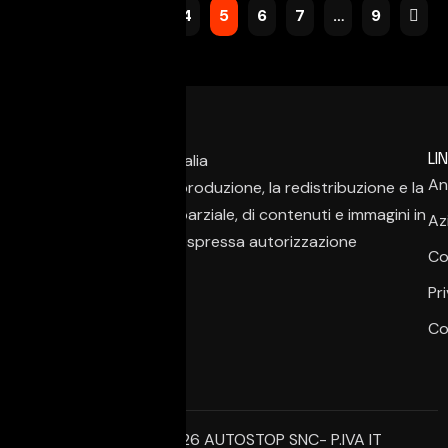
1
…
3
4
5
6
7
…
9
LIN
An
È vietata la copia, la riproduzione, la redistribuzione e la
pubblicazione, anche parziale, di contenuti e immagini in
Az
qualsiasi forma, salvo espressa autorizzazione
Co
dell’autore.
Pr
Co
© Copyright 2026 AUTOSTOP SNC- P.IVA IT