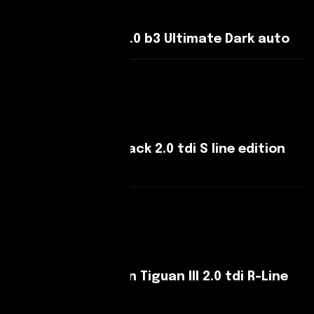
Volvo XC40 XC40 2.0 b3 Ultimate Dark auto
Leggi Di Più
Audi A3 A3 Sportback 2.0 tdi S line edition
150cv s-tronic
Leggi Di Più
Volkswagen Tiguan Tiguan III 2.0 tdi R-Line
150cv dsg