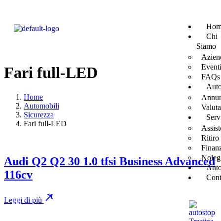
Hom
Chi
Siamo
Azien
Event
Fari full-LED
FAQs
Aut
Home
Annun
Automobili
Valut
Sicurezza
Serv
Fari full-LED
Assist
Ritiro
Finan
Noleg
Audi Q2 Q2 30 1.0 tfsi Business Advanced
Auto
116cv
Cont
Leggi di più