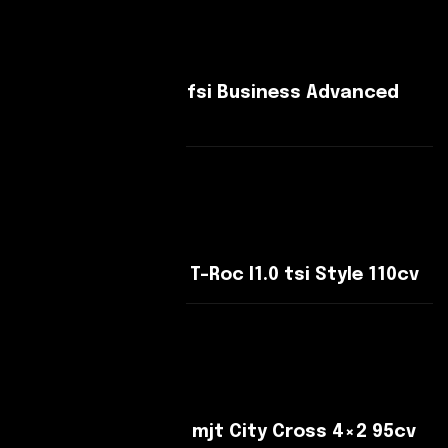
Audi Q2 Q2 30 1.0 tfsi Business Advanced
116cv
Leggi Di Più
Volkswagen T-Roc T-Roc I1.0 tsi Style 110cv
Leggi Di Più
Fiat 500X 500 X 1.3 mjt City Cross 4×2 95cv