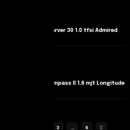
Leggi Di Più
Audi A1 A1 II Citycarver 30 1.0 tfsi Admired
110cv s-tronic
Leggi Di Più
Jeep Compass Compass II 1.6 mjt Longitude
2wd 120cv my19
Leggi Di Più
1
2
3
…
6