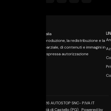
LIN
An
È vietata la copia, la riproduzione, la redistribuzione e la
pubblicazione, anche parziale, di contenuti e immagini in
Az
qualsiasi forma, salvo espressa autorizzazione
Co
dell’autore.
Pr
Co
© Copyright 2026 AUTOSTOP SNC- P.IVA IT
02650950542 – Città di Castello (PG) Powered by