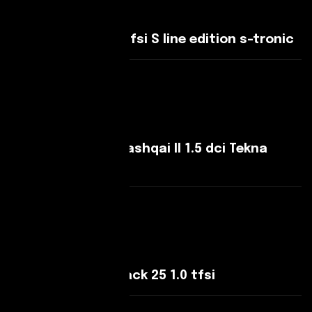
Audi Q2 Q2 35 1.5 tfsi S line edition s-tronic
Leggi Di Più
Nissan Qashqai Qashqai II 1.5 dci Tekna
110cv
Leggi Di Più
Audi A1 A1 Sportback 25 1.0 tfsi