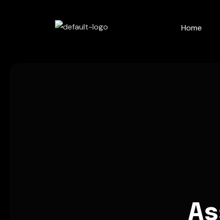
Home
As