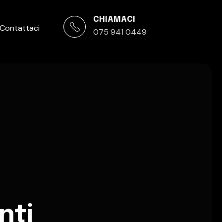
CHIAMACI
Contattaci
075 941 0449
nti