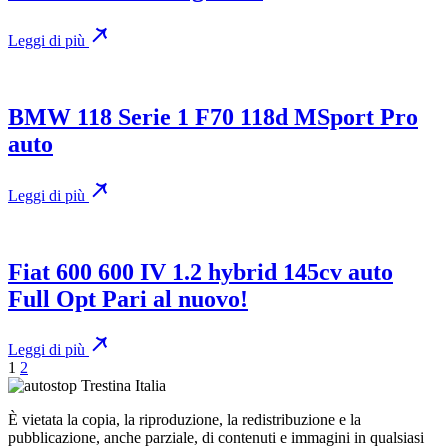
Leggi di più
BMW 118 Serie 1 F70 118d MSport Pro
auto
Leggi di più
Fiat 600 600 IV 1.2 hybrid 145cv auto
Full Opt Pari al nuovo!
Leggi di più
Paginazione
1
2
degli
È vietata la copia, la riproduzione, la redistribuzione e la
articoli
pubblicazione, anche parziale, di contenuti e immagini in qualsiasi