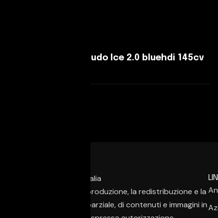
Leggi Di Più
Fiat Scudo Fiat Scudo Ice 2.0 bluehdi 145cv
L2H1 Lounge AT8
Leggi Di Più
LIN
An
È vietata la copia, la riproduzione, la redistribuzione e la
pubblicazione, anche parziale, di contenuti e immagini in
Az
qualsiasi forma, salvo espressa autorizzazione