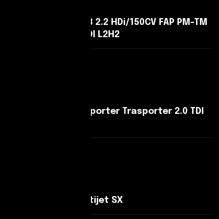
Peugeot Boxer 333 2.2 HDi/150CV FAP PM-TM
Combi Comfort HDI L2H2
Leggi Di Più
Volkswagen Transporter Trasporter 2.0 TDI
Passo lungo
Leggi Di Più
Fiat Cargo 1.6 Multijet SX