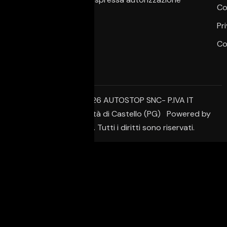
Co
dell’autore.
Pr
Co
© Copyright 2026 AUTOSTOP SNC- P.IVA IT
02650950542 – Città di Castello (PG) Powered by
Creative Agency. Tutti i diritti sono riservati.