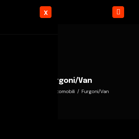
X
Furgoni/Van
Home
Automobili
Furgoni/Van