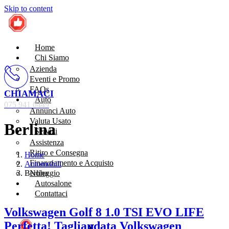
Skip to content
Home
Chi Siamo
Azienda
Eventi e Promo
FAQs
CHIAMACI
Auto
075 941 0449
Annunci Auto
Valuta Usato
Berlina
Servizi
Assistenza
Ritiro e Consegna
Home
Finanziamento e Acquisto
Automobili
Berlina
Noleggio
Autosalone
Contattaci
Volkswagen Golf 8 1.0 TSI EVO LIFE
Perfetta! Tagliandata Volkswagen
X