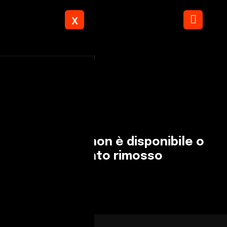
X
Torna ai risultati
L'annuncio non è disponibile o
è stato rimosso