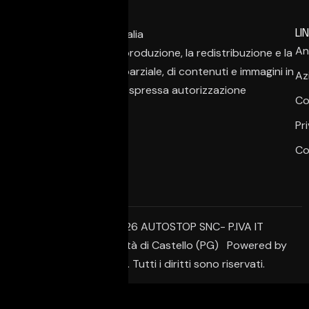
LIN
An
È vietata la copia, la riproduzione, la redistribuzione e la
pubblicazione, anche parziale, di contenuti e immagini in
Az
qualsiasi forma, salvo espressa autorizzazione
Co
dell’autore.
Pr
Co
© Copyright 2026 AUTOSTOP SNC- P.IVA IT
02650950542 – Città di Castello (PG) Powered by
Creative Agency. Tutti i diritti sono riservati.