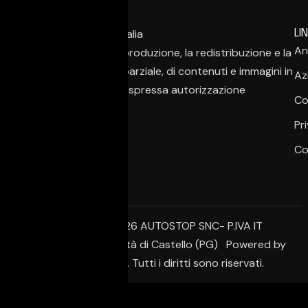
LIN
An
È vietata la copia, la riproduzione, la redistribuzione e la
pubblicazione, anche parziale, di contenuti e immagini in
Az
qualsiasi forma, salvo espressa autorizzazione
Co
dell’autore.
Pr
Co
© Copyright 2026 AUTOSTOP SNC- P.IVA IT
02650950542 – Città di Castello (PG) Powered by
Creative Agency. Tutti i diritti sono riservati.