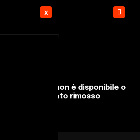
X
Torna ai risultati
L'annuncio non è disponibile o
è stato rimosso