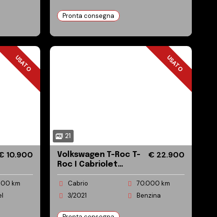
Pronta consegna
USATO
USATO
USATO
USATO
21
€ 10.900
€ 22.900
Volkswagen T-Roc T-
Roc I Cabriolet
Cabriolet 1.5 tsi Style
000 km
Cabrio
70.000 km
dsg
el
3/2021
Benzina
Pronta consegna