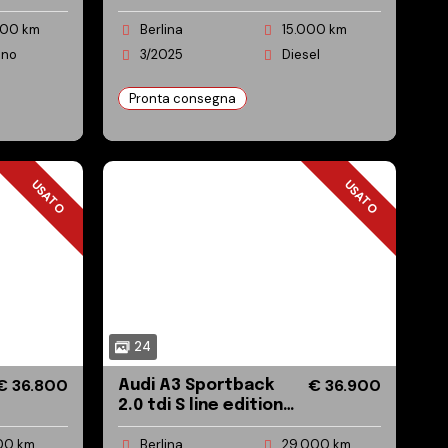
15000 Pari al nuovo!
000 km
Berlina
15.000 km
ano
3/2025
Diesel
Pronta consegna
USATO
USATO
USATO
USATO
24
€ 36.800
€ 36.900
Audi A3 Sportback
2.0 tdi S line edition
150cv s-tronic
00 km
Berlina
29.000 km