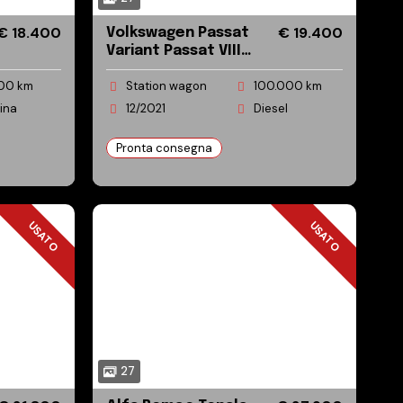
€ 18.400
€ 19.400
Volkswagen Passat
Variant Passat VIII
Variant 2.0 tdi
00 km
Station wagon
100.000 km
Business 122cv dsg
ina
12/2021
Diesel
Pronta consegna
USATO
USATO
USATO
USATO
27