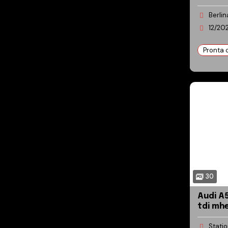
Admire
Berlin
tronic
12/202
Pronta
30
Audi A5 A5 Avant 
tdi mhe
editio
Stati