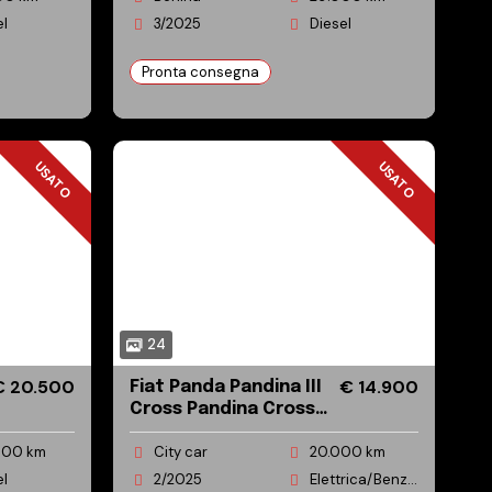
el
3/2025
Diesel
Pronta consegna
USATO
USATO
USATO
USATO
24
€ 20.500
€ 14.900
Fiat Panda Pandina III
Cross Pandina Cross
1.0 firefly hybrid s
000 km
City car
20.000 km
el
2/2025
Elettrica/Benzina