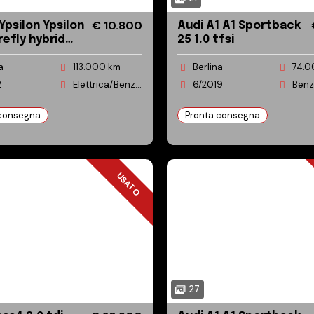
€ 10.800
ilon Ypsilon
Audi A1 A1 Sportback
firefly hybrid
25 1.0 tfsi
s&s
a
113.000 km
Berlina
74.0
2
Elettrica/Benzina
6/2019
Benz
 consegna
Pronta consegna
USATO
USATO
27