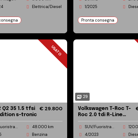
24
Elettrica/Diesel
1/2025
Dies
 consegna
Pronta consegna
USATO
USATO
29
€ 29.800
fsi
Volkswagen T-Roc T-
edition s-tronic
Roc 2.0 tdi R-Line
115cv
SUV/Fuoristrada/Pick-up
48.000 km
SUV/Fuoristrada/Pick-up
120.
5
Benzina
4/2023
Dies