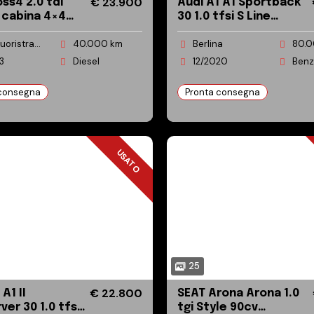
€ 23.900
2.0 tdi
Audi A1 A1 Sportback
 cabina 4×4
30 1.0 tfsi S Line
ta!! 19600+IVA
Edition 110cv
SUV/Fuoristrada/Pick-up
40.000 km
Berlina
80.0
3
Diesel
12/2020
Benz
 consegna
Pronta consegna
USATO
USATO
25
€ 22.800
I
SEAT Arona Arona 1.0
ver 30 1.0 tfsi
tgi Style 90cv