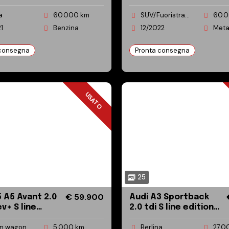
d 110cv s-
Perfetta!!
a
60.000 km
SUV/Fuoristrada/Pick-up
60.
1
Benzina
12/2022
Met
 consegna
Pronta consegna
USATO
USATO
25
€ 59.900
2.0
Audi A3 Sportback
v+ S line
2.0 tdi S line edition
n quattro
150cv s-tronic
on wagon
5.000 km
Berlina
27.0