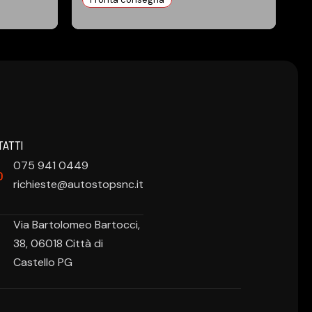
ATTI
075 941 0449
richieste@autostopsnc.it
Via Bartolomeo Bartocci,
38, 06018 Città di
Castello PG