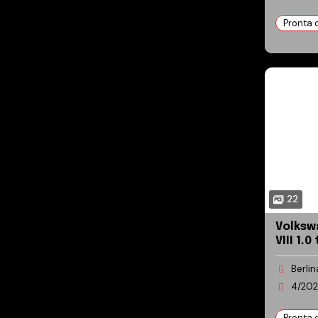
Pronta
22
Volkswag
VIII 1.0
110cv
Berlin
4/202
Pronta