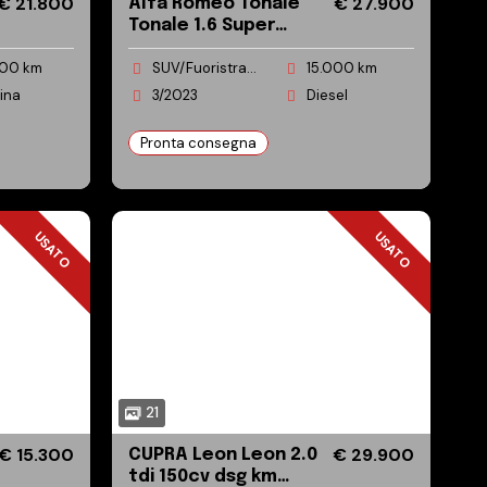
€ 21.800
€ 27.900
Alfa Romeo Tonale
Tonale 1.6 Super
130cv tct6 Pari al
00 km
SUV/Fuoristrada/Pick-up
15.000 km
nuovo!!!
ina
3/2023
Diesel
Pronta consegna
USATO
USATO
USATO
USATO
21
€ 15.300
€ 29.900
CUPRA Leon Leon 2.0
tdi 150cv dsg km