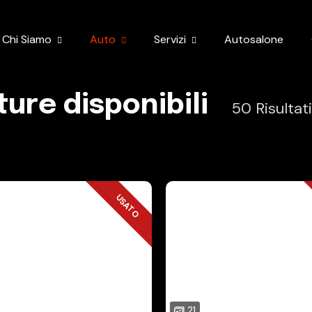
Chi Siamo
Auto
Servizi
Autosalone
ture disponibili
50
Risultat
USATO
USATO
21