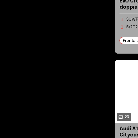
EVO Cross4 
doppia
Perfet
5/202
Pronta
23
Audi A1 A1 I
Citycar