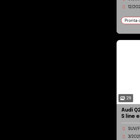
12/20
Pronta
29
Audi Q2 Q2 35 1.5 t
S line 
3/202