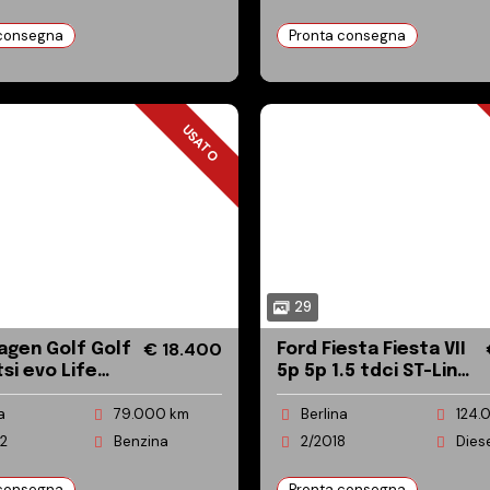
 consegna
Pronta consegna
USATO
USATO
29
€ 18.400
en Golf Golf
Ford Fiesta Fiesta VII
 tsi evo Life
5p 5p 1.5 tdci ST-Line
85cv
a
79.000 km
Berlina
124.
2
Benzina
2/2018
Dies
 consegna
Pronta consegna