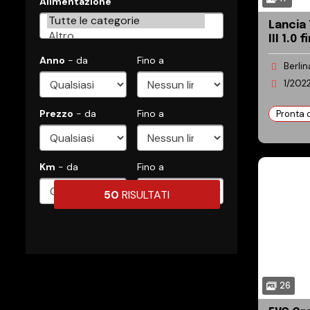
Alimentazione
Lancia Yps
III 1.0 
Silver 
Anno
- da
Fino a
Berlin
1/202
Prezzo
- da
Fino a
Pronta
Km
- da
Fino a
50
RISULTATI
26