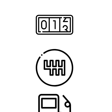
1.498 cm³
Chilometragg
70.000 Km
Tipo di camb
Automatico