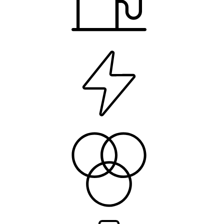
Alimentazion
Benzina
Potenza
110 kW (149 CV)
Colore
Indium Grey