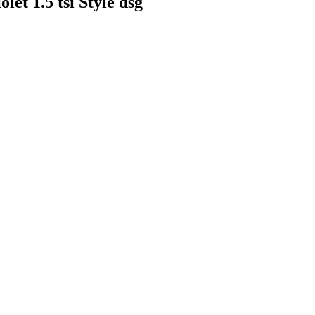
et 1.5 tsi Style dsg
F