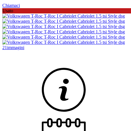
Chiamaci
Usato
21
immagini
Panoramica
Condizione
Usato