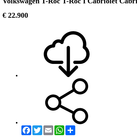
Volkswagen T-Roc T-Roc I Cabriolet Cabriol
€ 22.900
Scarica PD
Condividi
Facebook
Twitter
Email
WhatsApp
Share