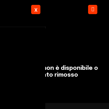
X
Torna ai risultati
L'annuncio non è disponibile o
è stato rimosso