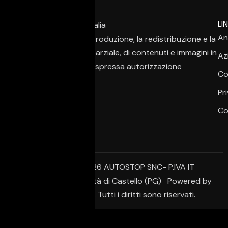
LIN
An
È vietata la copia, la riproduzione, la redistribuzione e la
pubblicazione, anche parziale, di contenuti e immagini in
Az
qualsiasi forma, salvo espressa autorizzazione
Co
dell’autore.
Pr
Co
© Copyright 2026 AUTOSTOP SNC- P.IVA IT
02650950542 – Città di Castello (PG) Powered by
Creative Agency. Tutti i diritti sono riservati.