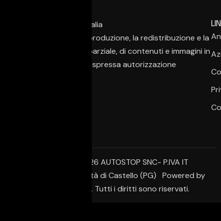
LIN
An
È vietata la copia, la riproduzione, la redistribuzione e la
pubblicazione, anche parziale, di contenuti e immagini in
Az
qualsiasi forma, salvo espressa autorizzazione
Co
dell’autore.
Pr
Co
© Copyright 2026 AUTOSTOP SNC- P.IVA IT
02650950542 – Città di Castello (PG) Powered by
Creative Agency. Tutti i diritti sono riservati.