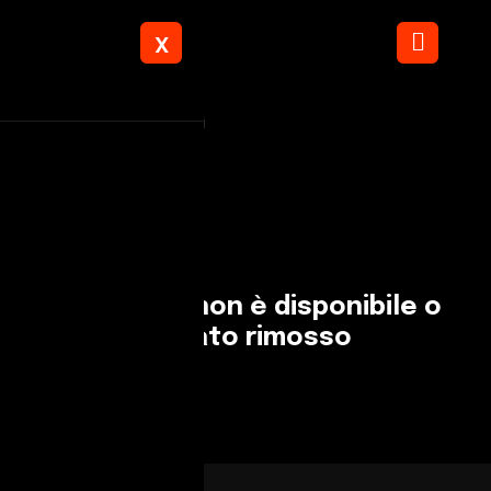
X
Torna ai risultati
L'annuncio non è disponibile o
è stato rimosso