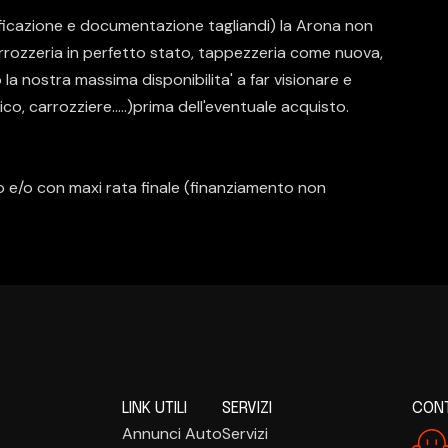
ficazione e documentazione tagliandi) la Arona non
rrozzeria in perfetto stato, tappezzeria come nuova,
 la nostra massima disponibilita' a far visionare e
o, carrozziere.....)prima dell'eventuale acquisto.
to e/o con maxi rata finale (finanziamento non
.
LINK UTILI
SERVIZI
CONT
Annunci Auto
Servizi