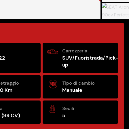
Carrozzeria
22
SUV/Fuoristrada/Pick-
up
etraggio
Tipo di cambio
00 Km
Manuale
za
Sedili
 (89 CV)
5