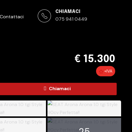
CHIAMACI
Contattaci
075 941 0449
€ 15.300
+IVA
Chiamaci
25