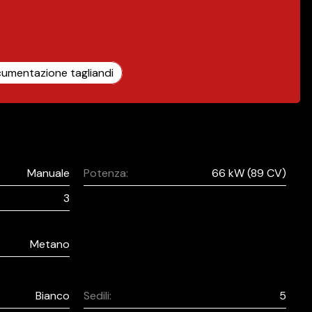
umentazione tagliandi
Manuale
Potenza:
66 kW (89 CV)
3
Metano
Bianco
Sedili:
5