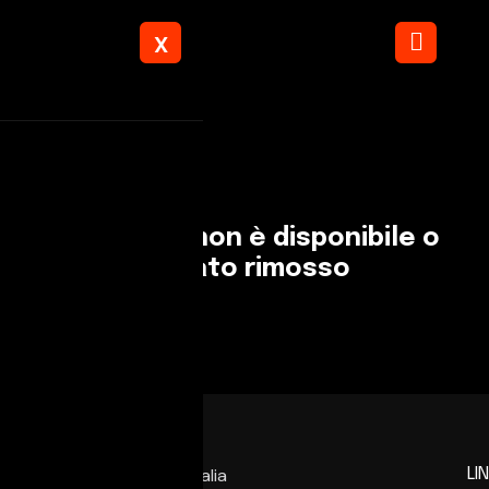
X
L'annuncio non è disponibile o
è stato rimosso
LIN