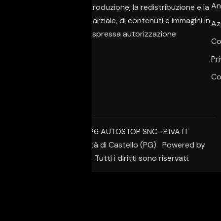
An
È vietata la copia, la riproduzione, la redistribuzione e la
pubblicazione, anche parziale, di contenuti e immagini in
Az
qualsiasi forma, salvo espressa autorizzazione
Co
dell’autore.
Pr
Co
© Copyright 2026 AUTOSTOP SNC- P.IVA IT
02650950542 – Città di Castello (PG) Powered by
Creative Agency. Tutti i diritti sono riservati.