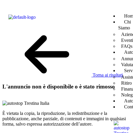
Hom
Chi
Siamo
Azien
Event
FAQs
Aut
Annun
Valut
Serv
Torna ai risultati
Assist
Ritiro
L'annuncio non è disponibile o è stato rimosso
Finan
Noleg
Auto
Cont
È vietata la copia, la riproduzione, la redistribuzione e la
pubblicazione, anche parziale, di contenuti e immagini in qualsiasi
forma, salvo espressa autorizzazione dell’autore.