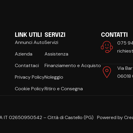
LINK UTILI
SERVIZI
CONTATTI
Annunci Auto
Servizi
075 9
richie
Azienda
Assistenza
Contattaci
Finanziamento e Acquisto
Via Bar
06018 C
Privacy Policy
Noleggio
Cookie Policy
Ritiro e Consegna
T 02650950542 – Città di Castello (PG) Powered by Creative 