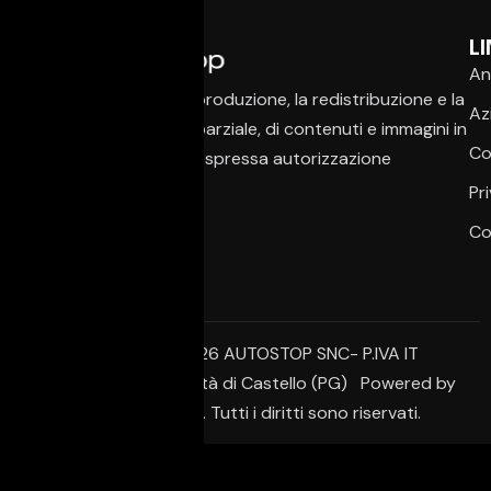
LI
An
È vietata la copia, la riproduzione, la redistribuzione e la
Az
pubblicazione, anche parziale, di contenuti e immagini in
Co
qualsiasi forma, salvo espressa autorizzazione
dell’autore.
Pr
Co
© Copyright 2026 AUTOSTOP SNC- P.IVA IT
02650950542 – Città di Castello (PG) Powered by
Creative Agency. Tutti i diritti sono riservati.