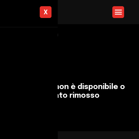
X
Torna ai risultati
L'annuncio non è disponibile o
è stato rimosso