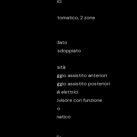
Alzacristalli elettrici
Bracciolo
Climatizzatore automatico, 2 zone
Cruise Control
Luce d'ambiente
Parabrezza riscaldato
Sedile posteriore sdoppiato
Sedili sportivi
Sensore di luminosità
Sensori di parcheggio assistito anteriori
Sensori di parcheggio assistito posteriori
Specchietti laterali elettrici
Specchietto retrovisore con funzione
antiabbagliamento
Start/Stop Automatico
Volante in pelle