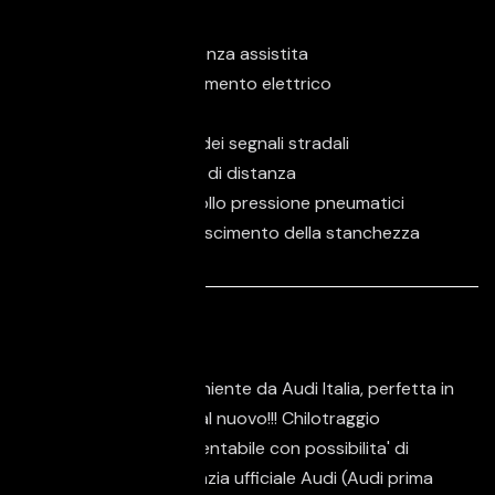
Fari LED
Frenata d'emergenza assistita
Freno di stazionamento elettrico
Luci diurne LED
Riconoscimento dei segnali stradali
Sistema di avviso di distanza
Sistema di controllo pressione pneumatici
Sistema di riconoscimento della stanchezza
Descrizione
Auto azienale proveniente da Audi Italia, perfetta in
ogni sua parte, pari al nuovo!!! Chilotraggio
certificato e documentabile con possibilita' di
avere 4 anni di garanzia ufficiale Audi (Audi prima