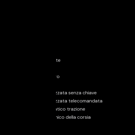
Extra
Cerchi in lega
Isofix
Vetri oscurati
Sicurezza
ABS
Airbag conducente
Airbag laterali
Airbag passeggero
Autoradio
Chiusura centralizzata senza chiave
Chiusura centralizzata telecomandata
Controllo automatico trazione
Controllo elettronico della corsia
ESP
Fari full-LED