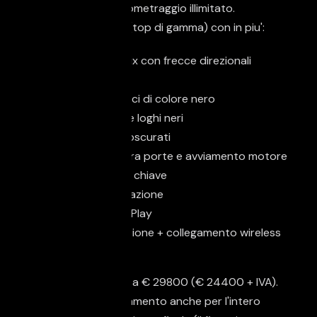
scelta Plus) con chilometraggio illimitato.
Allestimento S-Line (top di gamma) con in piu':
Fari Full led Matrix con frecce direzionali
dinamiche
cerchi da 18 pollici di colore nero
specchi laterali e loghi neri
vetri posteriori oscurati
apertura/chiusura porte e avviamento motore
senza l'uso della chiave
sistema di navigazione
sistema AppCarPlay
ricarica ad induzione + collegamento wireless
ecc.........
Auto con IVA esposta € 29800 (€ 24400 + IVA).
Possibilita' di finanziamento anche per l'intero