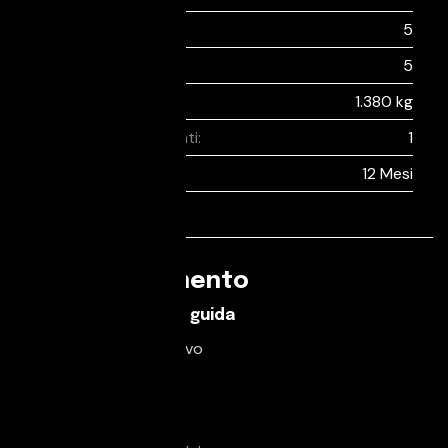
Sedili:
5
Porte:
5
Peso:
1.380 kg
Proprietari precedenti:
1
Garanzia:
12 Mesi
Equipaggiamento
Caratteristiche di guida
Pacchetto sportivo
Servosterzo
Comfort