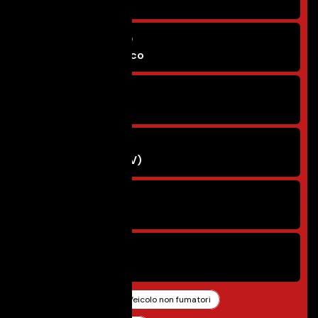
48.000 Km
Tipo di cambio
Semiautomatico
Alimentazione
Benzina
Potenza
110 kW (149 CV)
Sedili
5
Porte
5
Pronta consegna
Veicolo non fumatori