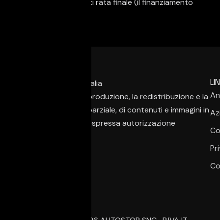
importo e/o con maxi rata finale (il finanziamento
NON e' obbligatorio)
LIN
An
È vietata la copia, la riproduzione, la redistribuzione e la
pubblicazione, anche parziale, di contenuti e immagini in
Az
qualsiasi forma, salvo espressa autorizzazione
Co
dell’autore.
Pr
Co