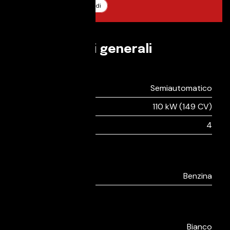
Documentazione tagliandi
Informazioni generali
Guida
Tipo di cambio:
Semiautomatico
Potenza:
110 kW (149 CV)
Numero cilindri:
4
Ambiente
Alimentazione:
Benzina
Extra
Colore esterno:
Bianco