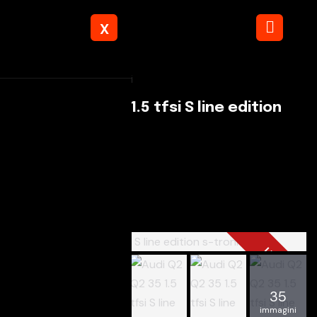
X
Torna ai risultati
Audi Q2 Q2 35 1.5 tfsi S line edition
s-tronic
Autostop Snc
€ 29.800
+IVA
USATO
35
immagini