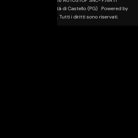
© Copyright 2026 AUTOSTOP SNC- P.IVA IT
02650950542 – Città di Castello (PG) Powered by
Creative Agency. Tutti i diritti sono riservati.