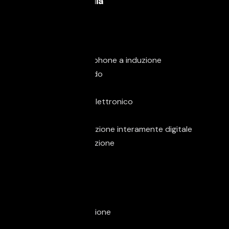
Elettronica & Media
Android Auto
Apple CarPlay
Bluetooth
Carica per smartphone a induzione
Computer di bordo
Controllo vocale
Immobilizzatore elettronico
MP3
Schermo multifunzione interamente digitale
Sistema di navigazione
Sound system
Touch screen
USB
Vivavoce
Volante multifunzione