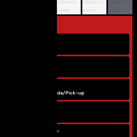
Panoramica
Condizione
Usato
Anno
3/2025
Carrozzeria
SUV/Fuoristrada/Pick-up
Cilindrata
1.498 cm³
Chilometraggio