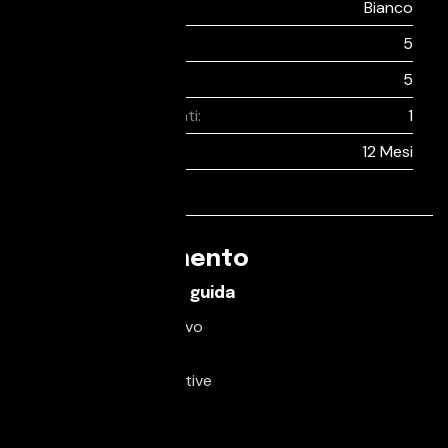
Colore esterno:
Bianco
Sedili:
5
Porte:
5
Proprietari precedenti:
1
Garanzia:
12 Mesi
Equipaggiamento
Caratteristiche di guida
Pacchetto sportivo
Servosterzo
Sospensioni sportive
Comfort