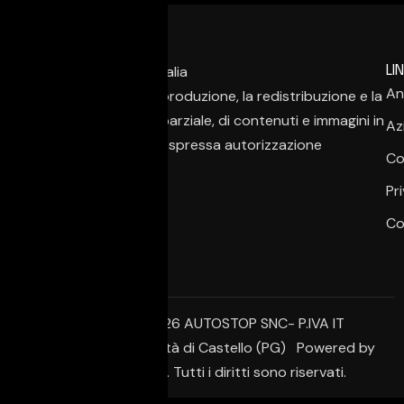
LIN
An
È vietata la copia, la riproduzione, la redistribuzione e la
pubblicazione, anche parziale, di contenuti e immagini in
Az
qualsiasi forma, salvo espressa autorizzazione
Co
dell’autore.
Pr
Co
© Copyright 2026 AUTOSTOP SNC- P.IVA IT
02650950542 – Città di Castello (PG) Powered by
Creative Agency. Tutti i diritti sono riservati.