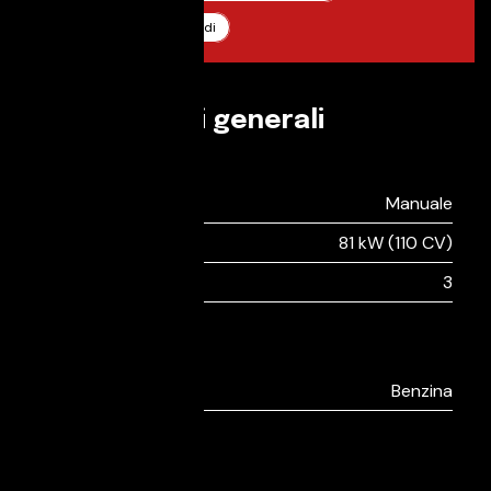
Documentazione tagliandi
Informazioni generali
Guida
Tipo di cambio:
Manuale
Potenza:
81 kW (110 CV)
Numero cilindri:
3
Ambiente
Alimentazione:
Benzina
Extra