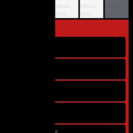
Panoramica
Condizione
Usato
Anno
12/2020
Carrozzeria
Berlina
Cilindrata
999 cm³
Chilometraggio