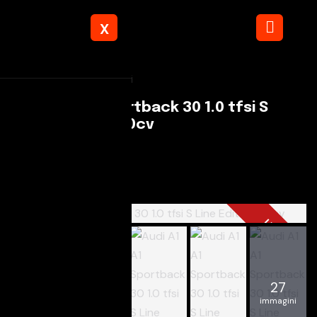
X
Torna ai risultati
Audi A1 A1 Sportback 30 1.0 tfsi S
Line Edition 110cv
Autostop Snc
€ 21.800
USATO
27
immagini