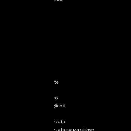
Esterno
Spoiler
Extra
Cerchi in lega
Isofix
Sicurezza
ABS
Airbag conducente
Airbag laterali
Airbag passeggero
Assistente abbaglianti
Autoradio
Chiusura centralizzata
Chiusura centralizzata senza chiave