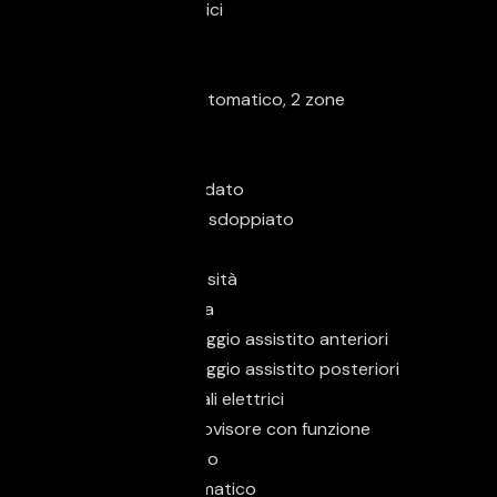
Alzacristalli elettrici
Bracciolo
Climatizzatore
Climatizzatore automatico, 2 zone
Cruise Control
Luce d'ambiente
Parabrezza riscaldato
Sedile posteriore sdoppiato
Sedili sportivi
Sensore di luminosità
Sensore di pioggia
Sensori di parcheggio assistito anteriori
Sensori di parcheggio assistito posteriori
Specchietti laterali elettrici
Specchietto retrovisore con funzione
antiabbagliamento
Start/Stop Automatico