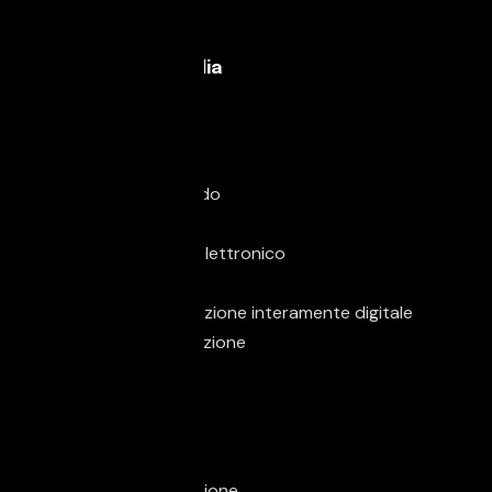
Volante in pelle
Elettronica & Media
Android Auto
Apple CarPlay
Bluetooth
Computer di bordo
Controllo vocale
Immobilizzatore elettronico
MP3
Schermo multifunzione interamente digitale
Sistema di navigazione
Sound system
Touch screen
USB
Vivavoce
Volante multifunzione