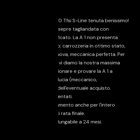
Descrizione
Audi A 1 Sportback 30 Tfsi S-Line tenuta benissimo!
Unico proprietario e sepre tagliandata con
chilometraggio certificato. La A 1 non presenta
nessun tipo di difetto; carrozzeria in ottimo stato,
tappezzeria come nuova, meccanica perfetta. Per
la vostra tranquillita' vi diamo la nostra massima
disponibilita' a far visionare e provare la A 1 a
persone di vostra fiducia (meccanico,
carrozziere.....)prima dell'eventuale acquisto.
Guidabile da Neopatentati.
Possibilita' di finanziamento anche per l'intero
importo e/o con maxi rata finale.
Garanzia 12 mesi prolungabile a 24 mesi.