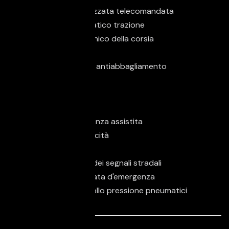
Chiusura centralizzata telecomandata
Controllo automatico trazione
Controllo elettronico della corsia
ESP
Fari di profondità antiabbagliamento
Fari full-LED
Fari LED
Fendinebbia
Frenata d'emergenza assistita
Limitatore di velocità
Luci diurne LED
Riconoscimento dei segnali stradali
Sistema di chiamata d'emergenza
Sistema di controllo pressione pneumatici