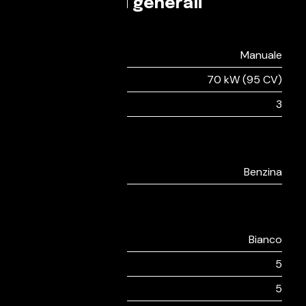
Informazioni generali
Guida
Tipo di cambio:
Manuale
Potenza:
70 kW (95 CV)
Numero cilindri:
3
Ambiente
Alimentazione:
Benzina
Extra
Colore esterno:
Bianco
Sedili:
5
Porte:
5