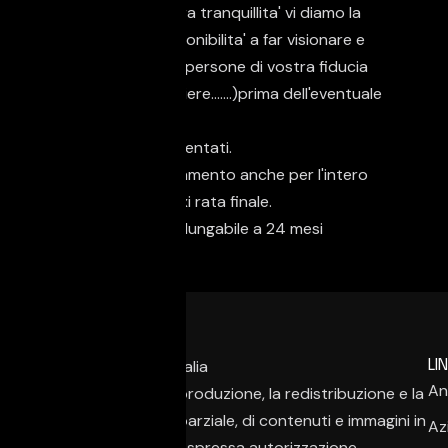
perfetta. Per la vostra tranquillita' vi diamo la
nostra massima disponibilita' a far visionare e
provare la vettura a persone di vostra fiducia
(meccanico, carrozziere.......)prima dell'eventuale
acquisto.
Guidabile da Neopatentati.
Possibilita' di finanziamento anche per l'intero
importo e/o con maxi rata finale.
Garanzia 12 mesi prolungabile a 24 mesi
LIN
An
È vietata la copia, la riproduzione, la redistribuzione e la
pubblicazione, anche parziale, di contenuti e immagini in
Az
qualsiasi forma, salvo espressa autorizzazione