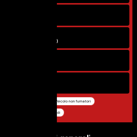
Alimentazione
Benzina
Potenza
70 kW (95 CV)
Sedili
5
Porte
5
Pronta consegna
Veicolo non fumatori
Documentazione tagliandi