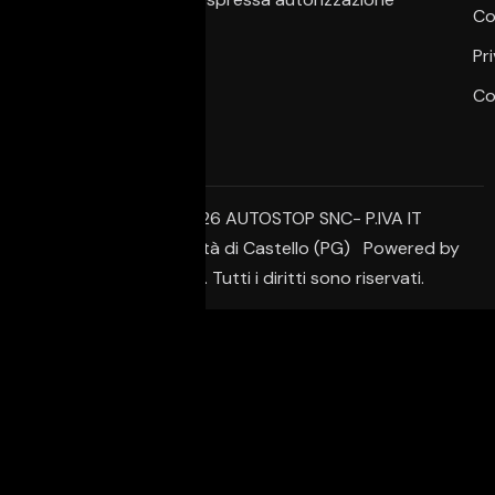
Co
dell’autore.
Pr
Co
© Copyright 2026 AUTOSTOP SNC- P.IVA IT
02650950542 – Città di Castello (PG) Powered by
Creative Agency. Tutti i diritti sono riservati.