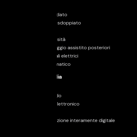
Luce d'ambiente
Parabrezza riscaldato
Sedile posteriore sdoppiato
Sedili sportivi
Sensore di luminosità
Sensori di parcheggio assistito posteriori
Specchietti laterali elettrici
Start/Stop Automatico
Elettronica & Media
Bluetooth
Computer di bordo
Immobilizzatore elettronico
MP3
Schermo multifunzione interamente digitale
Sound system
USB