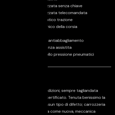
Chiusura centralizzata senza chiave
Chiusura centralizzata telecomandata
Controllo automatico trazione
Controllo elettronico della corsia
ESP
Fari di profondità antiabbagliamento
Frenata d'emergenza assistita
Sistema di controllo pressione pneumatici
Descrizione
Auto in perfette condizioni, sempre tagliandata
con chilometraggio certificato. Tenuta benissimo la
A 1 non presenta nessun tipo di difetto; carrozzeria
perfetta, tappezzeria come nuova, meccanica