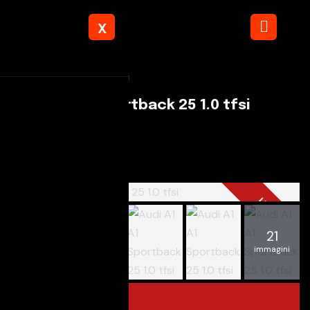
X
Torna ai risultati
Audi A1 A1 Sportback 25 1.0 tfsi
Autostop Snc
€ 18.400
USATO
21
immagini
Panoramica