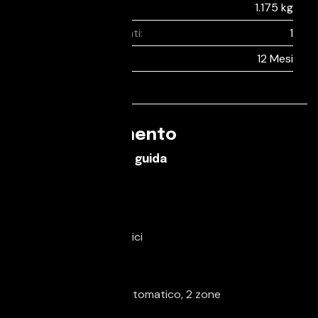
Peso:
1.175 kg
Proprietari precedenti:
1
Garanzia:
12 Mesi
Equipaggiamento
Caratteristiche di guida
Servosterzo
Comfort
Alzacristalli elettrici
Bracciolo
Climatizzatore
Climatizzatore automatico, 2 zone
Cruise Control