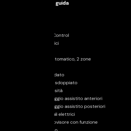
Caratteristiche di guida
Servosterzo
Comfort
Adaptive Cruise Control
Alzacristalli elettrici
Bracciolo
Climatizzatore automatico, 2 zone
Luce d'ambiente
Parabrezza riscaldato
Sedile posteriore sdoppiato
Sensore di luminosità
Sensori di parcheggio assistito anteriori
Sensori di parcheggio assistito posteriori
Specchietti laterali elettrici
Specchietto retrovisore con funzione
antiabbagliamento