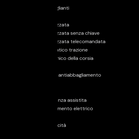
Assistente abbaglianti
Autoradio
Chiusura centralizzata
Chiusura centralizzata senza chiave
Chiusura centralizzata telecomandata
Controllo automatico trazione
Controllo elettronico della corsia
ESP
Fari di profondità antiabbagliamento
Fari full-LED
Fari LED
Frenata d'emergenza assistita
Freno di stazionamento elettrico
Hill Holder
Limitatore di velocità
Luci diurne LED