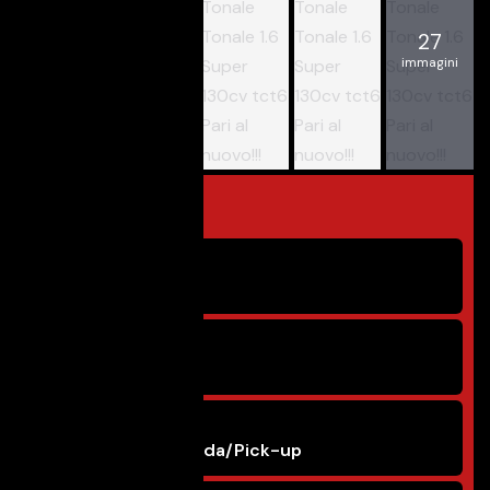
27
immagini
Panoramica
Condizione
Usato
Anno
3/2023
Carrozzeria
SUV/Fuoristrada/Pick-up