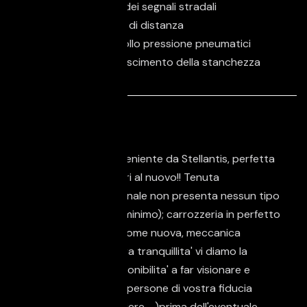
Riconoscimento dei segnali stradali
Sistema di avviso di distanza
Sistema di controllo pressione pneumatici
Sistema di riconoscimento della stanchezza
Descrizione
Auto aziendale proveniente da Stellantis, perfetta
in ogni sua parte, pari al nuovo!! Tenuta
maniacalmente la Tonale non presenta nessun tipo
di difetto (neanche minimo); carrozzeria in perfetto
stato, tappezzeria come nuova, meccanica
perfetta. Per la vostra tranquillita' vi diamo la
nostra massima disponibilita' a far visionare e
provare la vettura a persone di vostra fiducia
(meccanico, carrozziere.....)prima dell'eventuale