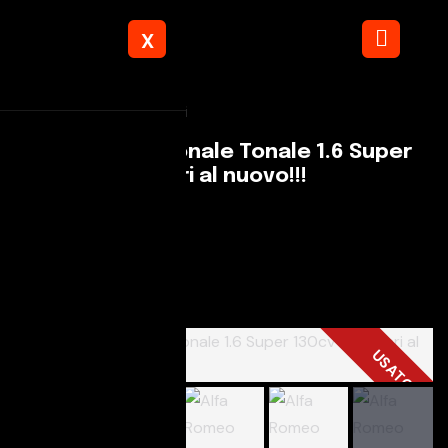
X
Torna ai risultati
Alfa Romeo Tonale Tonale 1.6 Super
130cv tct6 Pari al nuovo!!!
Autostop Snc
€ 27.900
+IVA
USATO