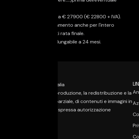
acquisto.
Auto con IVA esposta € 27900 (€ 22800 + IVA).
Possibilita' di finanziamento anche per l'intero
importo e/o con maxi rata finale.
Garanzia 12 mesi prolungabile a 24 mesi.
LIN
An
È vietata la copia, la riproduzione, la redistribuzione e la
pubblicazione, anche parziale, di contenuti e immagini in
Az
qualsiasi forma, salvo espressa autorizzazione
Co
dell’autore.
Pr
Co