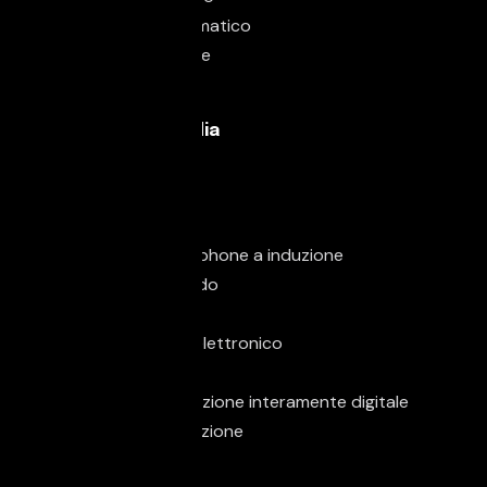
Start/Stop Automatico
Supporto lombare
Volante in pelle
Elettronica & Media
Android Auto
Apple CarPlay
Bluetooth
Carica per smartphone a induzione
Computer di bordo
Controllo vocale
Immobilizzatore elettronico
MP3
Schermo multifunzione interamente digitale
Sistema di navigazione
Sound system