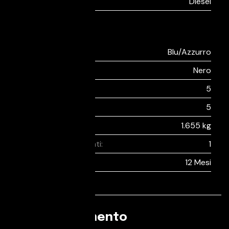
Alimentazione:
Diesel
Extra
Colore esterno:
Blu/Azzurro
Tappezzeria:
Nero
Sedili:
5
Porte:
5
Peso:
1.655 kg
Proprietari precedenti:
1
Garanzia:
12 Mesi
Equipaggiamento