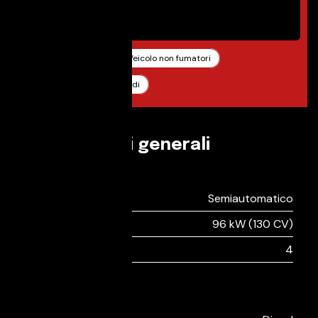
Porte
5
Pronta consegna
Veicolo non fumatori
Documentazione tagliandi
Informazioni generali
Guida
Tipo di cambio:
Semiautomatico
Potenza:
96 kW (130 CV)
Numero cilindri:
4
Ambiente